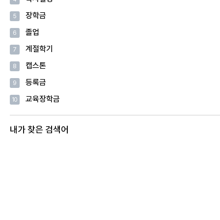
장학금
5
졸업
6
계절학기
7
캡스톤
8
등록금
9
교육장학금
10
내가 찾은 검색어