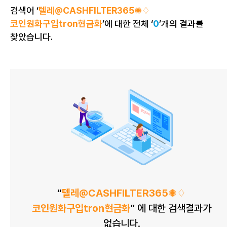
검색어 ‘
메뉴검색
텔레@CASHFILTER365✺♢
코인원화구입tron현금화
’에 대한 전체 ‘
0
’개의 결과를
교직원
찾았습니다.
웹페이지
게시판
첨부파일
멀티미디어
“
텔레@CASHFILTER365✺♢
코인원화구입tron현금화
” 에 대한 검색결과가
없습니다.