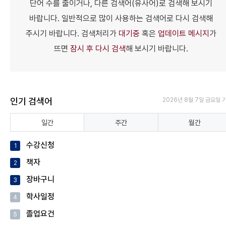
단어 수를 줄이거나, 다른 검색어(유사어)로 검색해 보시기
바랍니다.
일반적으로 많이 사용하는 검색어로 다시 검색해
주시기 바랍니다.
검색처리가
대기중
혹은
업데이트 메시지
가
뜨면
잠시 후 다시 검색
해 보시기 바랍니다.
인기 검색어
2026년 8월 7일 금요일 
일간
주간
월간
수강신청
1
책자
2
장바구니
3
학사일정
4
졸업요건
5