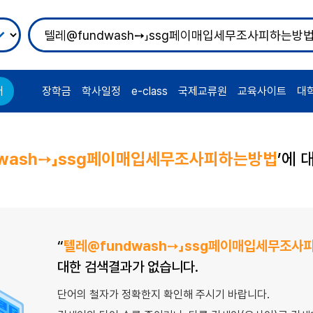
장학금
학사일정
e-class
국제교류원
교육사이트
대
어
dwash➙」ssg페이매입세무조사피하는방법
’에 
“
텔레@fundwash➙」ssg페이매입세무조사
대한 검색결과가 없습니다.
단어의 철자가 정확한지 확인해 주시기 바랍니다.