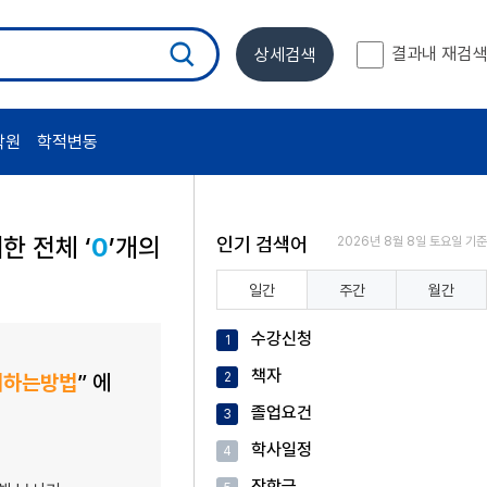
결과내 재검색
상세검색
학원
학적변동
대한 전체 ‘
0
’개의
인기 검색어
2026년 8월 8일 토요일 기준
일간
주간
월간
수강신청
1
책자
피하는방법
” 에
2
졸업요건
3
학사일정
4
장학금