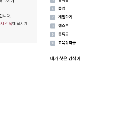
해 보시기
5
졸업
6
랍니다.
계절학기
7
다시 검색
해 보시기
캡스톤
8
등록금
9
교육장학금
10
내가 찾은 검색어