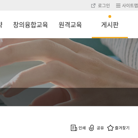
로그인
사이트맵
약
창의융합교육
원격교육
게시판
인쇄
공유
즐겨찾기